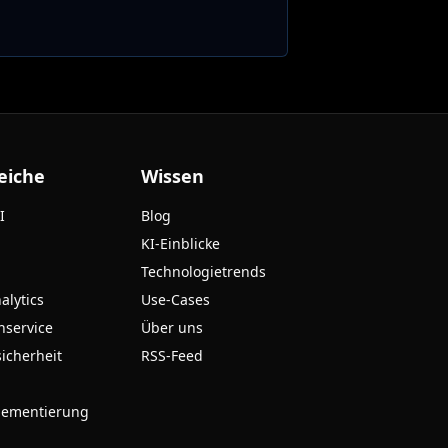
eiche
Wissen
I
Blog
KI-Einblicke
Technologietrends
alytics
Use-Cases
nservice
Über uns
sicherheit
RSS-Feed
lementierung