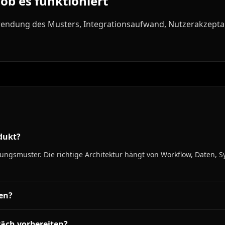
b es funktioniert
endung des Musters, Integrationsaufwand, Nutzerakzeptan
odukt?
zungsmuster. Die richtige Architektur hängt von Workflow, Daten, 
en?
räch vorbereiten?