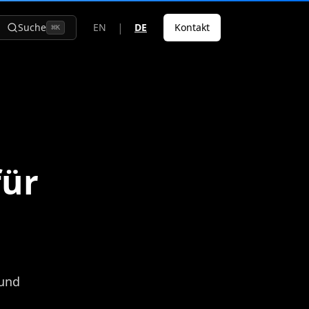
|
Suche
EN
DE
Kontakt
⌘
K
für
 und