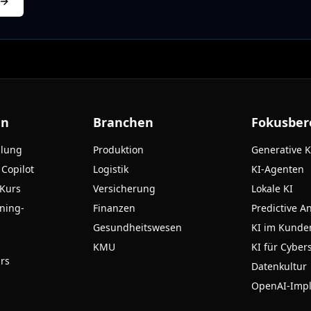
en
Branchen
Fokusber
ulung
Produktion
Generative K
 Copilot
Logistik
KI-Agenten
-Kurs
Versicherung
Lokale KI
ning-
Finanzen
Predictive An
Gesundheitswesen
KI im Kunde
KMU
KI für Cyber
rs
Datenkultur
OpenAI-Imp