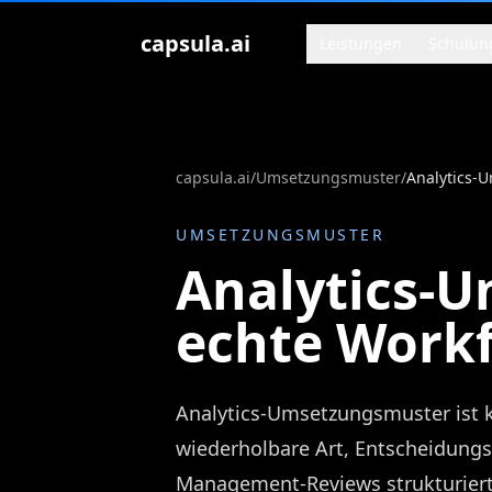
Zum Inhalt springen
capsula.ai
Leistungen
Schulun
capsula.ai
/
Umsetzungsmuster
/
Analytics-
UMSETZUNGSMUSTER
Analytics-
echte Work
Analytics-Umsetzungsmuster ist k
wiederholbare Art, Entscheidun
Management-Reviews strukturiert