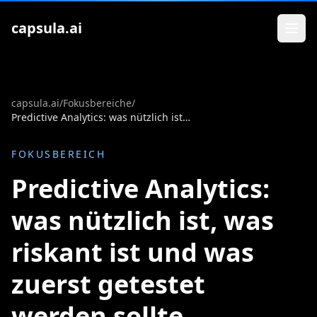
Zum Inhalt springen
capsula.ai
capsula.ai
/
Fokusbereiche
/
Predictive Analytics: was nützlich ist, was riskant ist und was zuerst getestet werden sollte
FOKUSBEREICH
Predictive Analytics:
was nützlich ist, was
riskant ist und was
zuerst getestet
werden sollte