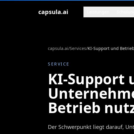
Zum Inhalt springen
capsula.ai
Leistungen
Schulun
capsula.ai
/
Services
/
SERVICE
KI-Support 
Unternehmen
Betrieb nut
Der Schwerpunkt liegt darauf, U