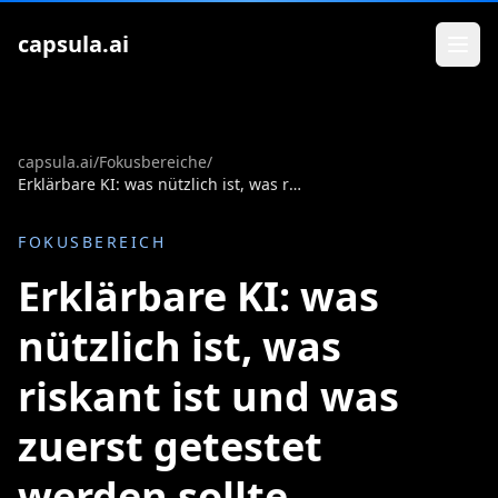
Zum Inhalt springen
capsula.ai
capsula.ai
/
Fokusbereiche
/
Erklärbare KI: was nützlich ist, was riskant ist und was zuerst getestet werden sollte
FOKUSBEREICH
Erklärbare KI: was
nützlich ist, was
riskant ist und was
zuerst getestet
werden sollte