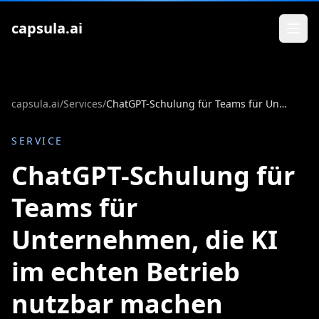
Zum Inhalt springen
capsula.ai
capsula.ai
/
Services
/
ChatGPT-Schulung für Teams für Unternehmen, die KI im echten Betrieb nutzbar machen wollen
SERVICE
ChatGPT-Schulung für
Teams für
Unternehmen, die KI
im echten Betrieb
nutzbar machen