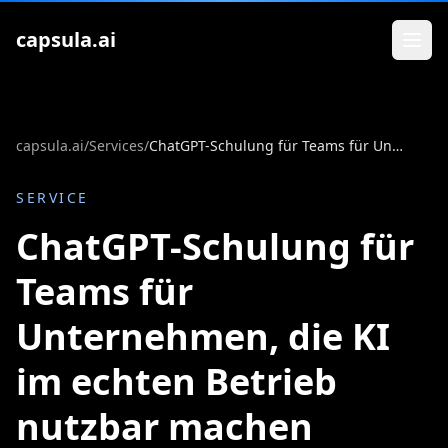
Zum Inhalt springen
capsula.ai
capsula.ai
/
Services
/
ChatGPT-Schulung für Teams für Unternehmen, die KI im echten Betrieb nutzbar machen wollen
SERVICE
ChatGPT-Schulung für
Teams für
Unternehmen, die KI
im echten Betrieb
nutzbar machen