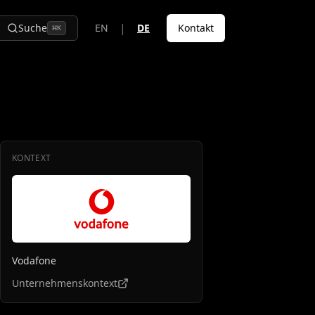
|
Suche
EN
DE
Kontakt
⌘
K
KONTEXT
Vodafone
Unternehmenskontext