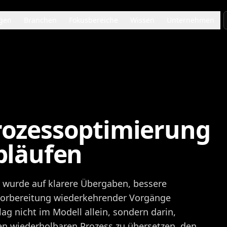
gen
Branchen
Fokusbereiche
Wissen
Unternehmen
rozessoptimierung
bläufen
wurde auf klarere Übergaben, bessere
 Vorbereitung wiederkehrender Vorgänge
ag nicht im Modell allein, sondern darin,
nen wiederholbaren Prozess zu übersetzen, den