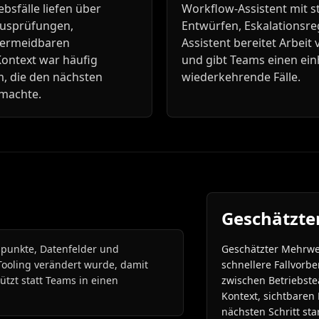
bsfälle liefen über
Workflow-Assistent mit st
tusprüfungen,
Entwürfen, Eskalationsre
 vermeidbaren
Assistent bereitet Arbeit
ontext war häufig
und gibt Teams einen einh
m, die den nächsten
wiederkehrende Fälle.
 machte.
Geschätzte
punkte, Datenfelder und
Geschätzter Mehrwe
Tooling verändert wurde, damit
schnellere Fallvorb
tzt statt Teams in einen
zwischen Betriebste
Kontext, sichtbare
nächsten Schritt star