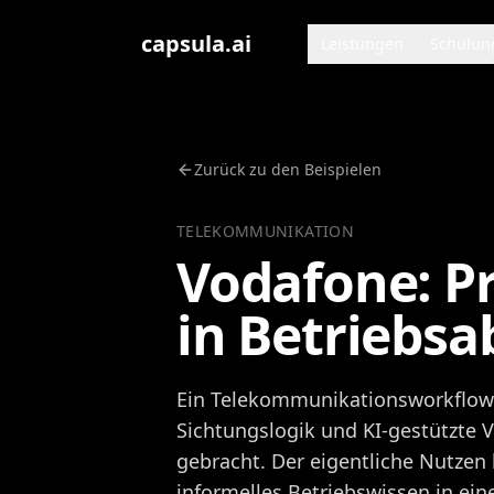
Zum Inhalt springen
capsula.ai
Leistungen
Schulun
Zurück zu den Beispielen
TELEKOMMUNIKATION
Vodafone: P
in Betriebsa
Ein Telekommunikationsworkflow 
Sichtungslogik und KI-gestützte
gebracht. Der eigentliche Nutzen l
informelles Betriebswissen in ei