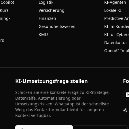
 Copilot
Logistik
KI-Agenten
-Kurs
Versicherung
Lokale KI
ning-
Finanzen
Predictive An
Gesundheitswesen
KI im Kunde
KMU
KI für Cyber
rs
Datenkultur
OpenAI-Imp
KI-Umsetzungsfrage stellen
Fo
Schicken Sie eine konkrete Frage zu KI-Strategie,
Datenreife, Automatisierung oder
Umsetzungsrisiken. WhatsApp ist der schnellste
Weg; das Kontaktformular bleibt für längeren
D
Kontext verfügbar.