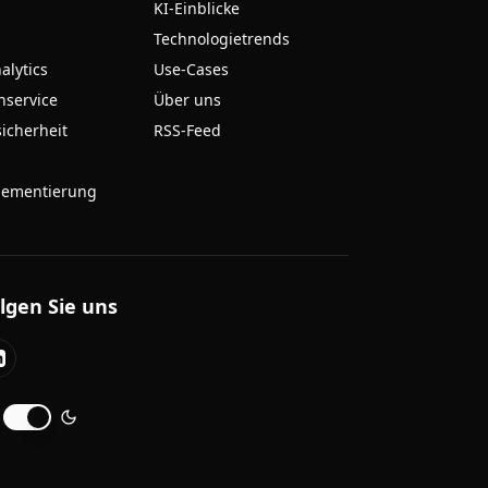
KI-Einblicke
Technologietrends
alytics
Use-Cases
nservice
Über uns
sicherheit
RSS-Feed
lementierung
lgen Sie uns
LinkedIn
unkelmodus umschalten