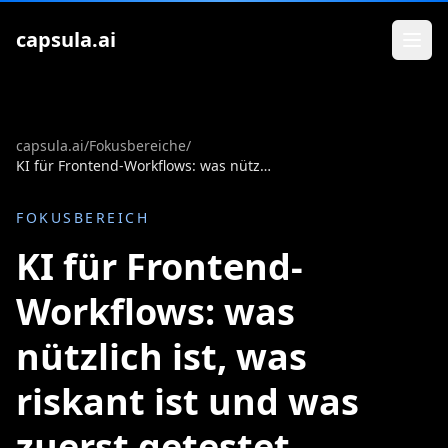
Zum Inhalt springen
capsula.ai
capsula.ai
/
Fokusbereiche
/
KI für Frontend-Workflows: was nützlich ist, was riskant ist und was zuerst getestet werden sollte
FOKUSBEREICH
KI für Frontend-
Workflows: was
nützlich ist, was
riskant ist und was
zuerst getestet